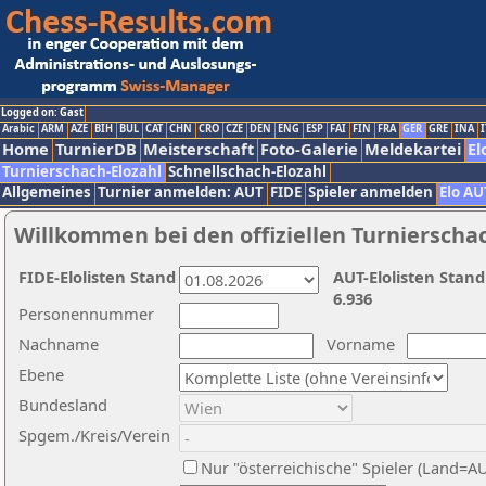
Logged on: Gast
Arabic
ARM
AZE
BIH
BUL
CAT
CHN
CRO
CZE
DEN
ENG
ESP
FAI
FIN
FRA
GER
GRE
INA
I
Home
TurnierDB
Meisterschaft
Foto-Galerie
Meldekartei
El
Turnierschach-Elozahl
Schnellschach-Elozahl
Allgemeines
Turnier anmelden: AUT
FIDE
Spieler anmelden
Elo AU
Willkommen bei den offiziellen Turnierscha
FIDE-Elolisten Stand
AUT-Elolisten Stand
6.936
Personennummer
Nachname
Vorname
Ebene
Bundesland
Spgem./Kreis/Verein
Nur "österreichische" Spieler (Land=A