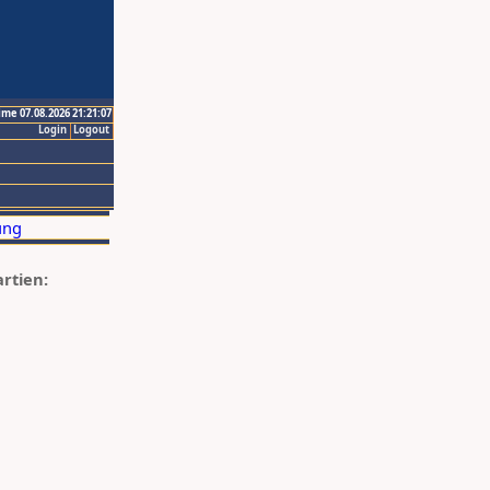
ime 07.08.2026 21:21:07
Login
Logout
artien: