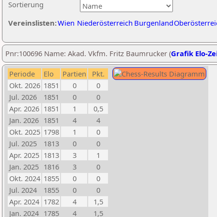
Sortierung
Vereinslisten:
Wien
Niederösterreich
Burgenland
Oberösterrei
Pnr:100696 Name: Akad. Vkfm. Fritz Baumrucker (
Grafik Elo-Ze
Periode
Elo
Partien
Pkt.
Okt. 2026
1851
0
0
Jul. 2026
1851
0
0
Apr. 2026
1851
1
0,5
Jan. 2026
1851
4
4
Okt. 2025
1798
1
0
Jul. 2025
1813
0
0
Apr. 2025
1813
3
1
Jan. 2025
1816
3
0
Okt. 2024
1855
0
0
Jul. 2024
1855
0
0
Apr. 2024
1782
4
1,5
Jan. 2024
1785
4
1,5