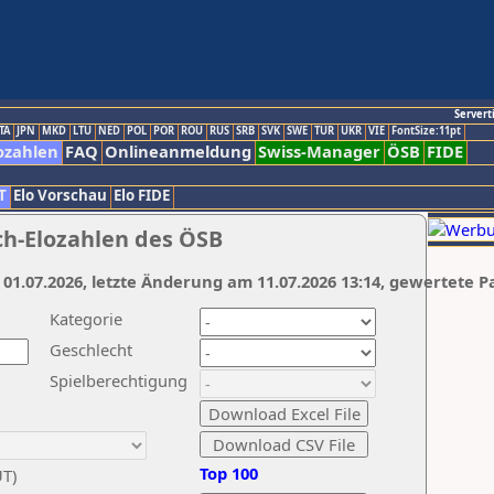
Servert
TA
JPN
MKD
LTU
NED
POL
POR
ROU
RUS
SRB
SVK
SWE
TUR
UKR
VIE
FontSize:11pt
ozahlen
FAQ
Onlineanmeldung
Swiss-Manager
ÖSB
FIDE
T
Elo Vorschau
Elo FIDE
ch-Elozahlen des ÖSB
 01.07.2026, letzte Änderung am 11.07.2026 13:14, gewertete P
Kategorie
Geschlecht
Spielberechtigung
Top 100
UT)