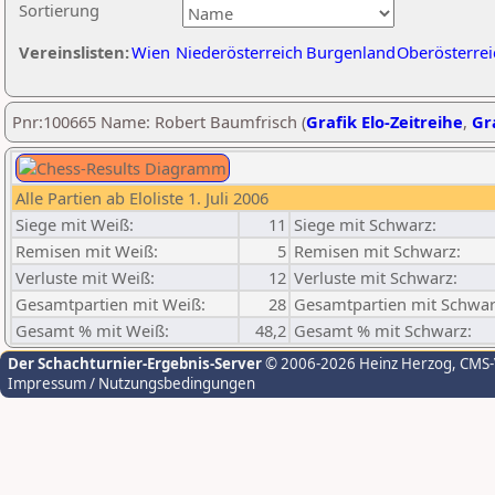
Sortierung
Vereinslisten:
Wien
Niederösterreich
Burgenland
Oberösterrei
Pnr:100665 Name: Robert Baumfrisch (
Grafik Elo-Zeitreihe
,
Gra
Alle Partien ab Eloliste 1. Juli 2006
Siege mit Weiß:
11
Siege mit Schwarz:
Remisen mit Weiß:
5
Remisen mit Schwarz:
Verluste mit Weiß:
12
Verluste mit Schwarz:
Gesamtpartien mit Weiß:
28
Gesamtpartien mit Schwar
Gesamt % mit Weiß:
48,2
Gesamt % mit Schwarz:
Der Schachturnier-Ergebnis-Server
© 2006-2026 Heinz Herzog
, CMS
Impressum / Nutzungsbedingungen