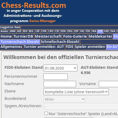
Logged on: Gast
Arabic
ARM
AZE
BIH
BUL
CAT
CHN
CRO
CZE
DEN
ENG
ESP
FAI
FIN
FRA
GER
GRE
INA
I
Home
TurnierDB
Meisterschaft
Foto-Galerie
Meldekartei
El
Turnierschach-Elozahl
Schnellschach-Elozahl
Allgemeines
Turnier anmelden: AUT
FIDE
Spieler anmelden
Elo AU
Willkommen bei den offiziellen Turnierscha
FIDE-Elolisten Stand
AUT-Elolisten Stand
6.936
Personennummer
Nachname
Vorname
Ebene
Bundesland
Spgem./Kreis/Verein
Nur "österreichische" Spieler (Land=A