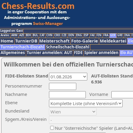
Logged on: Gast
Arabic
ARM
AZE
BIH
BUL
CAT
CHN
CRO
CZE
DEN
ENG
ESP
FAI
FIN
FRA
GER
GRE
INA
I
Home
TurnierDB
Meisterschaft
Foto-Galerie
Meldekartei
El
Turnierschach-Elozahl
Schnellschach-Elozahl
Allgemeines
Turnier anmelden: AUT
FIDE
Spieler anmelden
Elo AU
Willkommen bei den offiziellen Turnierscha
FIDE-Elolisten Stand
AUT-Elolisten Stand
6.936
Personennummer
Nachname
Vorname
Ebene
Bundesland
Spgem./Kreis/Verein
Nur "österreichische" Spieler (Land=A