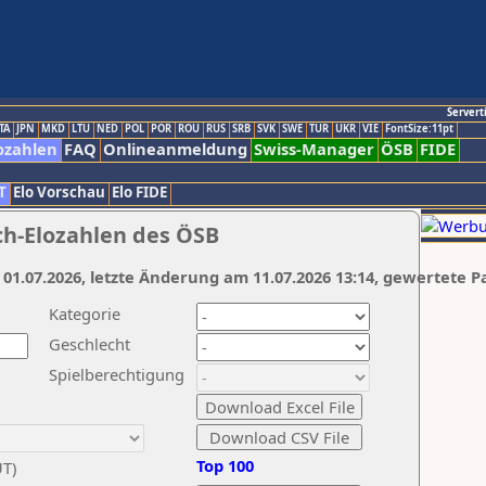
Servert
TA
JPN
MKD
LTU
NED
POL
POR
ROU
RUS
SRB
SVK
SWE
TUR
UKR
VIE
FontSize:11pt
ozahlen
FAQ
Onlineanmeldung
Swiss-Manager
ÖSB
FIDE
T
Elo Vorschau
Elo FIDE
ch-Elozahlen des ÖSB
 01.07.2026, letzte Änderung am 11.07.2026 13:14, gewertete P
Kategorie
Geschlecht
Spielberechtigung
Top 100
UT)