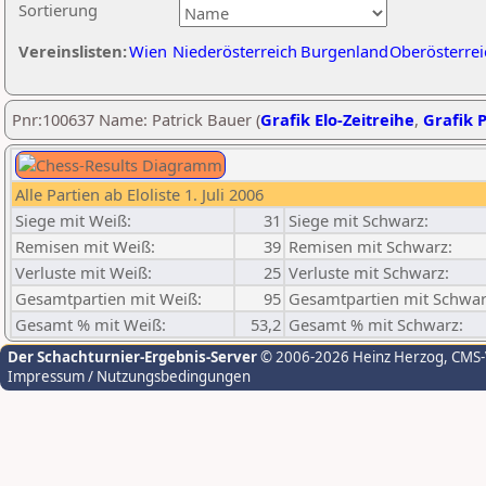
Sortierung
Vereinslisten:
Wien
Niederösterreich
Burgenland
Oberösterrei
Pnr:100637 Name: Patrick Bauer (
Grafik Elo-Zeitreihe
,
Grafik P
Alle Partien ab Eloliste 1. Juli 2006
Siege mit Weiß:
31
Siege mit Schwarz:
Remisen mit Weiß:
39
Remisen mit Schwarz:
Verluste mit Weiß:
25
Verluste mit Schwarz:
Gesamtpartien mit Weiß:
95
Gesamtpartien mit Schwar
Gesamt % mit Weiß:
53,2
Gesamt % mit Schwarz:
Der Schachturnier-Ergebnis-Server
© 2006-2026 Heinz Herzog
, CMS
Impressum / Nutzungsbedingungen