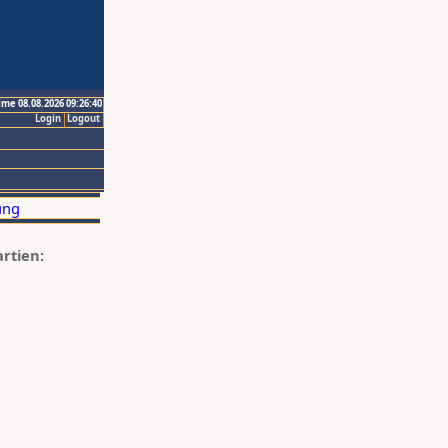
ime 08.08.2026 09:26:40
Login
Logout
artien: