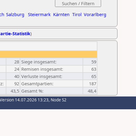
ch
Salzburg
Steiermark
Kärnten
Tirol
Vorarlberg
artie-Statistik
)
28
Siege insgesamt:
59
24
Remisen insgesamt:
63
40
Verluste insgesamt:
65
z:
92
Gesamtpartien:
187
43,5
Gesamt %:
48,4
-Version 14.07.2026 13:23, Node S2