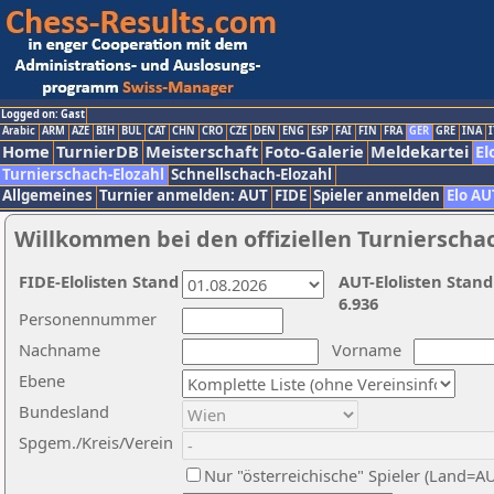
Logged on: Gast
Arabic
ARM
AZE
BIH
BUL
CAT
CHN
CRO
CZE
DEN
ENG
ESP
FAI
FIN
FRA
GER
GRE
INA
I
Home
TurnierDB
Meisterschaft
Foto-Galerie
Meldekartei
El
Turnierschach-Elozahl
Schnellschach-Elozahl
Allgemeines
Turnier anmelden: AUT
FIDE
Spieler anmelden
Elo AU
Willkommen bei den offiziellen Turnierscha
FIDE-Elolisten Stand
AUT-Elolisten Stand
6.936
Personennummer
Nachname
Vorname
Ebene
Bundesland
Spgem./Kreis/Verein
Nur "österreichische" Spieler (Land=A