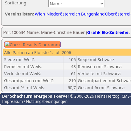
Sortierung
Vereinslisten:
Wien
Niederösterreich
Burgenland
Oberösterrei
Pnr:100634 Name: Marie-Christine Bauer (
Grafik Elo-Zeitreihe
,
Alle Partien ab Eloliste 1. Juli 2006
Siege mit Weiß:
106
Siege mit Schwarz:
Remisen mit Weiß:
43
Remisen mit Schwarz:
Verluste mit Weiß:
61
Verluste mit Schwarz:
Gesamtpartien mit Weiß:
210
Gesamtpartien mit Schwar
Gesamt % mit Weiß:
60,7
Gesamt % mit Schwarz:
Der Schachturnier-Ergebnis-Server
© 2006-2026 Heinz Herzog
, CMS
Impressum / Nutzungsbedingungen