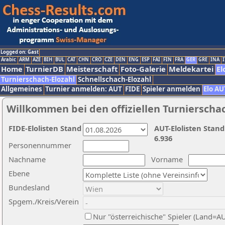
Logged on: Gast
Arabic
ARM
AZE
BIH
BUL
CAT
CHN
CRO
CZE
DEN
ENG
ESP
FAI
FIN
FRA
GER
GRE
INA
I
Home
TurnierDB
Meisterschaft
Foto-Galerie
Meldekartei
El
Turnierschach-Elozahl
Schnellschach-Elozahl
Allgemeines
Turnier anmelden: AUT
FIDE
Spieler anmelden
Elo AU
Willkommen bei den offiziellen Turnierscha
FIDE-Elolisten Stand
AUT-Elolisten Stand
6.936
Personennummer
Nachname
Vorname
Ebene
Bundesland
Spgem./Kreis/Verein
Nur "österreichische" Spieler (Land=A