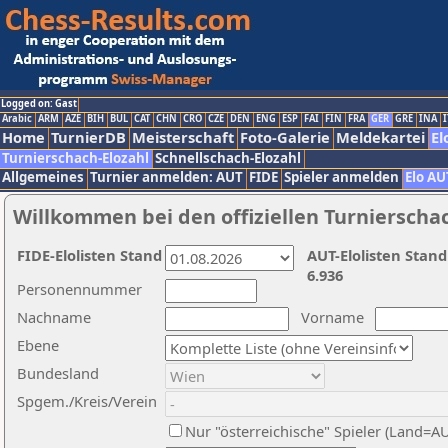
Logged on: Gast
Arabic
ARM
AZE
BIH
BUL
CAT
CHN
CRO
CZE
DEN
ENG
ESP
FAI
FIN
FRA
GER
GRE
INA
I
Home
TurnierDB
Meisterschaft
Foto-Galerie
Meldekartei
El
Turnierschach-Elozahl
Schnellschach-Elozahl
Allgemeines
Turnier anmelden: AUT
FIDE
Spieler anmelden
Elo AU
Willkommen bei den offiziellen Turnierscha
FIDE-Elolisten Stand
AUT-Elolisten Stand
6.936
Personennummer
Nachname
Vorname
Ebene
Bundesland
Spgem./Kreis/Verein
Nur "österreichische" Spieler (Land=A