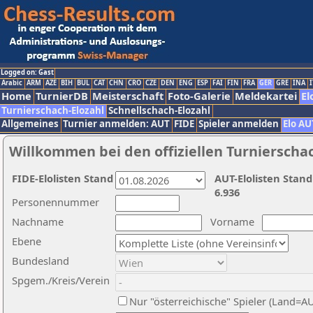
Logged on: Gast
Arabic
ARM
AZE
BIH
BUL
CAT
CHN
CRO
CZE
DEN
ENG
ESP
FAI
FIN
FRA
GER
GRE
INA
I
Home
TurnierDB
Meisterschaft
Foto-Galerie
Meldekartei
El
Turnierschach-Elozahl
Schnellschach-Elozahl
Allgemeines
Turnier anmelden: AUT
FIDE
Spieler anmelden
Elo AU
Willkommen bei den offiziellen Turnierscha
FIDE-Elolisten Stand
AUT-Elolisten Stand
6.936
Personennummer
Nachname
Vorname
Ebene
Bundesland
Spgem./Kreis/Verein
Nur "österreichische" Spieler (Land=A