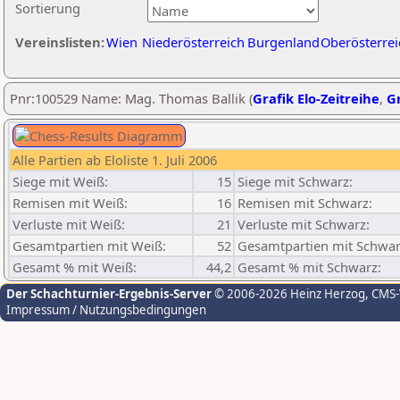
Sortierung
Vereinslisten:
Wien
Niederösterreich
Burgenland
Oberösterrei
Pnr:100529 Name: Mag. Thomas Ballik (
Grafik Elo-Zeitreihe
,
Gr
Alle Partien ab Eloliste 1. Juli 2006
Siege mit Weiß:
15
Siege mit Schwarz:
Remisen mit Weiß:
16
Remisen mit Schwarz:
Verluste mit Weiß:
21
Verluste mit Schwarz:
Gesamtpartien mit Weiß:
52
Gesamtpartien mit Schwar
Gesamt % mit Weiß:
44,2
Gesamt % mit Schwarz:
Der Schachturnier-Ergebnis-Server
© 2006-2026 Heinz Herzog
, CMS
Impressum / Nutzungsbedingungen