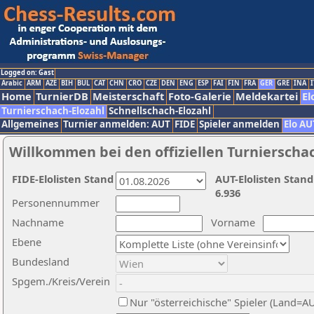
Logged on: Gast
Arabic
ARM
AZE
BIH
BUL
CAT
CHN
CRO
CZE
DEN
ENG
ESP
FAI
FIN
FRA
GER
GRE
INA
I
Home
TurnierDB
Meisterschaft
Foto-Galerie
Meldekartei
El
Turnierschach-Elozahl
Schnellschach-Elozahl
Allgemeines
Turnier anmelden: AUT
FIDE
Spieler anmelden
Elo AU
Willkommen bei den offiziellen Turnierscha
FIDE-Elolisten Stand
AUT-Elolisten Stand
6.936
Personennummer
Nachname
Vorname
Ebene
Bundesland
Spgem./Kreis/Verein
Nur "österreichische" Spieler (Land=A