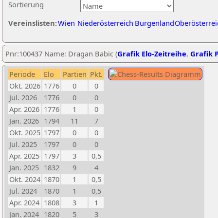
Sortierung
Vereinslisten:
Wien
Niederösterreich
Burgenland
Oberösterrei
Pnr:100437 Name: Dragan Babic (
Grafik Elo-Zeitreihe
,
Grafik P
Periode
Elo
Partien
Pkt.
Okt. 2026
1776
0
0
Jul. 2026
1776
0
0
Apr. 2026
1776
1
0
Jan. 2026
1794
11
7
Okt. 2025
1797
0
0
Jul. 2025
1797
0
0
Apr. 2025
1797
3
0,5
Jan. 2025
1832
9
4
Okt. 2024
1870
1
0,5
Jul. 2024
1870
1
0,5
Apr. 2024
1808
3
1
Jan. 2024
1820
5
3