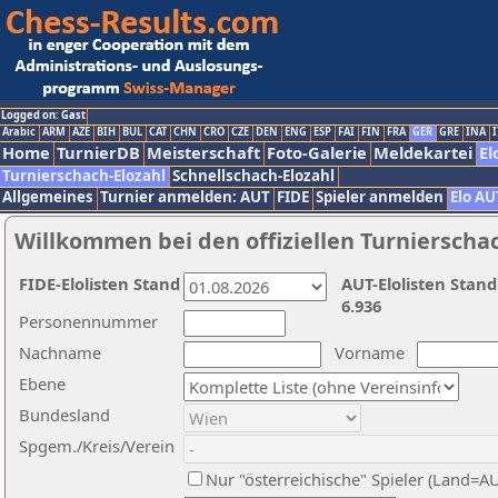
Logged on: Gast
Arabic
ARM
AZE
BIH
BUL
CAT
CHN
CRO
CZE
DEN
ENG
ESP
FAI
FIN
FRA
GER
GRE
INA
I
Home
TurnierDB
Meisterschaft
Foto-Galerie
Meldekartei
El
Turnierschach-Elozahl
Schnellschach-Elozahl
Allgemeines
Turnier anmelden: AUT
FIDE
Spieler anmelden
Elo AU
Willkommen bei den offiziellen Turnierscha
FIDE-Elolisten Stand
AUT-Elolisten Stand
6.936
Personennummer
Nachname
Vorname
Ebene
Bundesland
Spgem./Kreis/Verein
Nur "österreichische" Spieler (Land=A