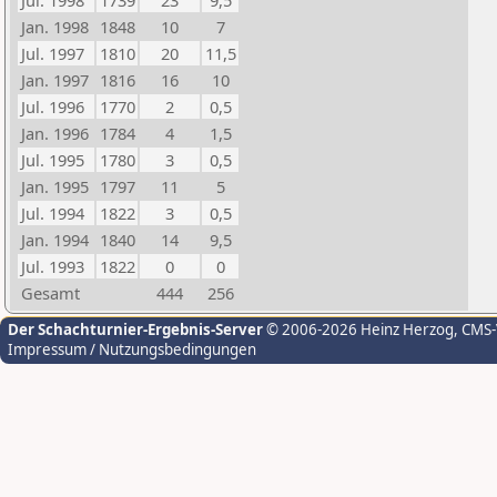
Jul. 1998
1739
23
9,5
Jan. 1998
1848
10
7
Jul. 1997
1810
20
11,5
Jan. 1997
1816
16
10
Jul. 1996
1770
2
0,5
Jan. 1996
1784
4
1,5
Jul. 1995
1780
3
0,5
Jan. 1995
1797
11
5
Jul. 1994
1822
3
0,5
Jan. 1994
1840
14
9,5
Jul. 1993
1822
0
0
Gesamt
444
256
Der Schachturnier-Ergebnis-Server
© 2006-2026 Heinz Herzog
, CMS
Impressum / Nutzungsbedingungen