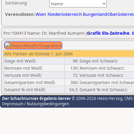
Sortierung
Vereinslisten:
Wien
Niederösterreich
Burgenland
Oberösterrei
Pnr:100413 Name: Dr. Manfred Aumann (
Grafik Elo-Zeitreihe
,
G
Alle Partien ab Eloliste 1. Juli 2006
Siege mit Weiß:
98
Siege mit Schwarz:
Remisen mit Weiß:
130
Remisen mit Schwarz:
Verluste mit Weiß:
72
Verluste mit Schwarz:
Gesamtpartien mit Weiß:
300
Gesamtpartien mit Schwar
Gesamt % mit Weiß:
54,3
Gesamt % mit Schwarz:
Der Schachturnier-Ergebnis-Server
© 2006-2026 Heinz Herzog
, CMS
Impressum / Nutzungsbedingungen