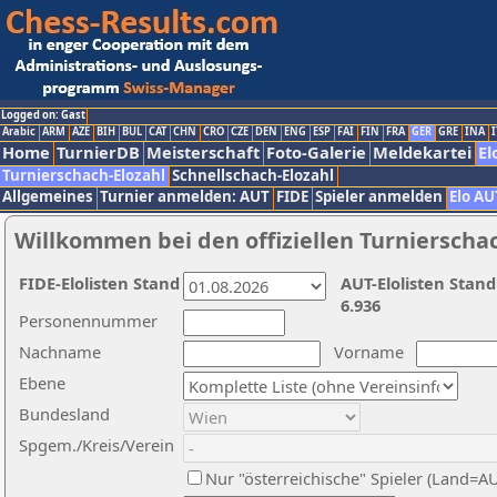
Logged on: Gast
Arabic
ARM
AZE
BIH
BUL
CAT
CHN
CRO
CZE
DEN
ENG
ESP
FAI
FIN
FRA
GER
GRE
INA
I
Home
TurnierDB
Meisterschaft
Foto-Galerie
Meldekartei
El
Turnierschach-Elozahl
Schnellschach-Elozahl
Allgemeines
Turnier anmelden: AUT
FIDE
Spieler anmelden
Elo AU
Willkommen bei den offiziellen Turnierscha
FIDE-Elolisten Stand
AUT-Elolisten Stand
6.936
Personennummer
Nachname
Vorname
Ebene
Bundesland
Spgem./Kreis/Verein
Nur "österreichische" Spieler (Land=A