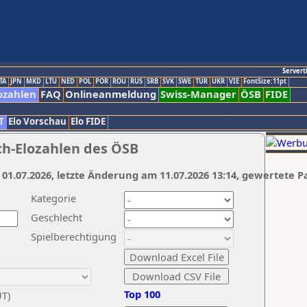
Servert
TA
JPN
MKD
LTU
NED
POL
POR
ROU
RUS
SRB
SVK
SWE
TUR
UKR
VIE
FontSize:11pt
ozahlen
FAQ
Onlineanmeldung
Swiss-Manager
ÖSB
FIDE
T
Elo Vorschau
Elo FIDE
ch-Elozahlen des ÖSB
 01.07.2026, letzte Änderung am 11.07.2026 13:14, gewertete P
Kategorie
Geschlecht
Spielberechtigung
Top 100
UT)