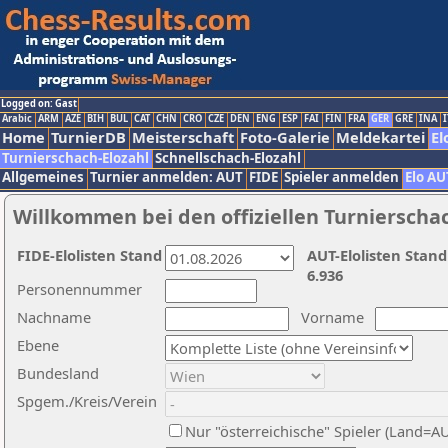
Logged on: Gast
Arabic
ARM
AZE
BIH
BUL
CAT
CHN
CRO
CZE
DEN
ENG
ESP
FAI
FIN
FRA
GER
GRE
INA
I
Home
TurnierDB
Meisterschaft
Foto-Galerie
Meldekartei
El
Turnierschach-Elozahl
Schnellschach-Elozahl
Allgemeines
Turnier anmelden: AUT
FIDE
Spieler anmelden
Elo AU
Willkommen bei den offiziellen Turnierscha
FIDE-Elolisten Stand
AUT-Elolisten Stand
6.936
Personennummer
Nachname
Vorname
Ebene
Bundesland
Spgem./Kreis/Verein
Nur "österreichische" Spieler (Land=A