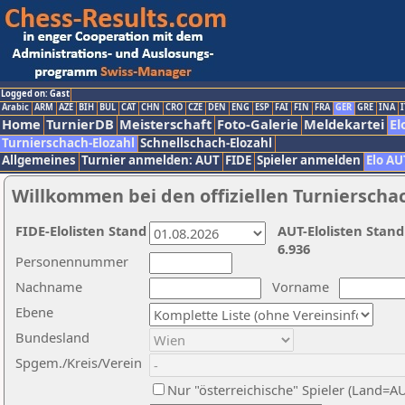
Logged on: Gast
Arabic
ARM
AZE
BIH
BUL
CAT
CHN
CRO
CZE
DEN
ENG
ESP
FAI
FIN
FRA
GER
GRE
INA
I
Home
TurnierDB
Meisterschaft
Foto-Galerie
Meldekartei
El
Turnierschach-Elozahl
Schnellschach-Elozahl
Allgemeines
Turnier anmelden: AUT
FIDE
Spieler anmelden
Elo AU
Willkommen bei den offiziellen Turnierscha
FIDE-Elolisten Stand
AUT-Elolisten Stand
6.936
Personennummer
Nachname
Vorname
Ebene
Bundesland
Spgem./Kreis/Verein
Nur "österreichische" Spieler (Land=A