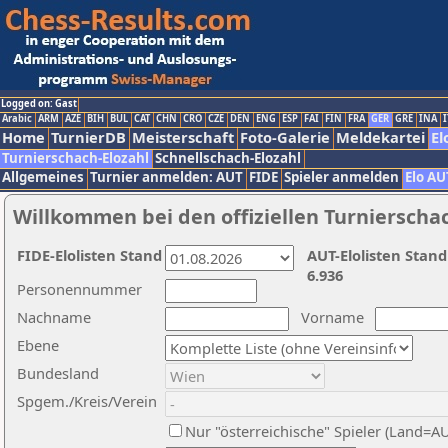
Logged on: Gast
Arabic
ARM
AZE
BIH
BUL
CAT
CHN
CRO
CZE
DEN
ENG
ESP
FAI
FIN
FRA
GER
GRE
INA
I
Home
TurnierDB
Meisterschaft
Foto-Galerie
Meldekartei
El
Turnierschach-Elozahl
Schnellschach-Elozahl
Allgemeines
Turnier anmelden: AUT
FIDE
Spieler anmelden
Elo AU
Willkommen bei den offiziellen Turnierscha
FIDE-Elolisten Stand
AUT-Elolisten Stand
6.936
Personennummer
Nachname
Vorname
Ebene
Bundesland
Spgem./Kreis/Verein
Nur "österreichische" Spieler (Land=A