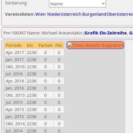
Sortierung
Vereinslisten:
Wien
Niederösterreich
Burgenland
Oberösterrei
Pnr:100347 Name: Michael Arwanitakis (
Grafik Elo-Zeitreihe
,
G
Periode
Elo
Partien
Pkt.
Apr. 2017
2238
0
0
Jan. 2017
2238
0
0
Okt. 2016
2238
0
0
Jul. 2016
2238
0
0
Apr. 2016
2238
0
0
Jan. 2016
2238
0
0
Okt. 2015
2238
0
0
Jul. 2015
2238
0
0
Apr. 2015
2238
0
0
Jan. 2015
2238
0
0
Okt. 2014
2238
0
0
Jul. 2014
2238
0
0