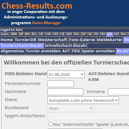
Logged on: Gast
Arabic
ARM
AZE
BIH
BUL
CAT
CHN
CRO
CZE
DEN
ENG
ESP
FAI
FIN
FRA
GER
GRE
INA
I
Home
TurnierDB
Meisterschaft
Foto-Galerie
Meldekartei
El
Turnierschach-Elozahl
Schnellschach-Elozahl
Allgemeines
Turnier anmelden: AUT
FIDE
Spieler anmelden
Elo AU
Willkommen bei den offiziellen Turnierscha
FIDE-Elolisten Stand
AUT-Elolisten Stand
6.936
Personennummer
Nachname
Vorname
Ebene
Bundesland
Spgem./Kreis/Verein
Nur "österreichische" Spieler (Land=A