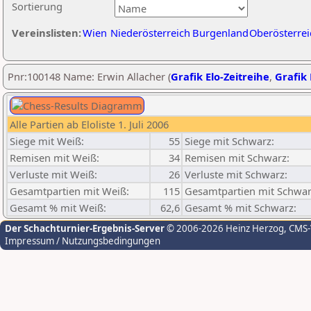
Sortierung
Vereinslisten:
Wien
Niederösterreich
Burgenland
Oberösterrei
Pnr:100148 Name: Erwin Allacher (
Grafik Elo-Zeitreihe
,
Grafik 
Alle Partien ab Eloliste 1. Juli 2006
Siege mit Weiß:
55
Siege mit Schwarz:
Remisen mit Weiß:
34
Remisen mit Schwarz:
Verluste mit Weiß:
26
Verluste mit Schwarz:
Gesamtpartien mit Weiß:
115
Gesamtpartien mit Schwar
Gesamt % mit Weiß:
62,6
Gesamt % mit Schwarz:
Der Schachturnier-Ergebnis-Server
© 2006-2026 Heinz Herzog
, CMS
Impressum / Nutzungsbedingungen