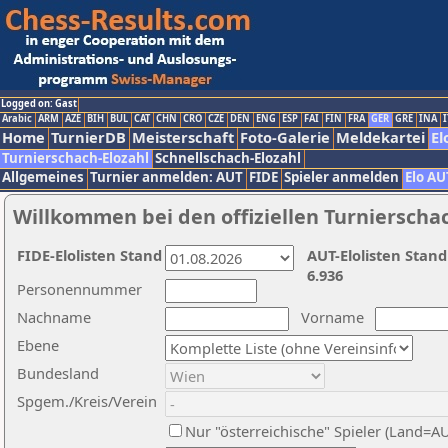
Logged on: Gast
Arabic
ARM
AZE
BIH
BUL
CAT
CHN
CRO
CZE
DEN
ENG
ESP
FAI
FIN
FRA
GER
GRE
INA
I
Home
TurnierDB
Meisterschaft
Foto-Galerie
Meldekartei
El
Turnierschach-Elozahl
Schnellschach-Elozahl
Allgemeines
Turnier anmelden: AUT
FIDE
Spieler anmelden
Elo AU
Willkommen bei den offiziellen Turnierscha
FIDE-Elolisten Stand
AUT-Elolisten Stand
6.936
Personennummer
Nachname
Vorname
Ebene
Bundesland
Spgem./Kreis/Verein
Nur "österreichische" Spieler (Land=A