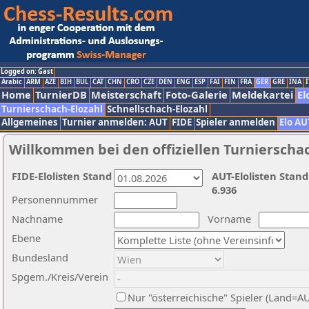
Logged on: Gast
Arabic
ARM
AZE
BIH
BUL
CAT
CHN
CRO
CZE
DEN
ENG
ESP
FAI
FIN
FRA
GER
GRE
INA
I
Home
TurnierDB
Meisterschaft
Foto-Galerie
Meldekartei
El
Turnierschach-Elozahl
Schnellschach-Elozahl
Allgemeines
Turnier anmelden: AUT
FIDE
Spieler anmelden
Elo AU
Willkommen bei den offiziellen Turnierscha
FIDE-Elolisten Stand
AUT-Elolisten Stand
6.936
Personennummer
Nachname
Vorname
Ebene
Bundesland
Spgem./Kreis/Verein
Nur "österreichische" Spieler (Land=A