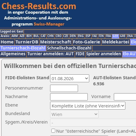
Logged on: Gast
Arabic
ARM
AZE
BIH
BUL
CAT
CHN
CRO
CZE
DEN
ENG
ESP
FAI
FIN
FRA
GER
GRE
INA
I
Home
TurnierDB
Meisterschaft
Foto-Galerie
Meldekartei
El
Turnierschach-Elozahl
Schnellschach-Elozahl
Allgemeines
Turnier anmelden: AUT
FIDE
Spieler anmelden
Elo AU
Willkommen bei den offiziellen Turnierscha
FIDE-Elolisten Stand
AUT-Elolisten Stand
6.936
Personennummer
Nachname
Vorname
Ebene
Bundesland
Spgem./Kreis/Verein
Nur "österreichische" Spieler (Land=A