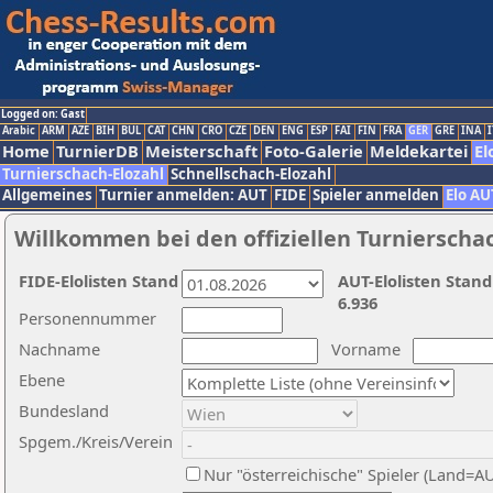
Logged on: Gast
Arabic
ARM
AZE
BIH
BUL
CAT
CHN
CRO
CZE
DEN
ENG
ESP
FAI
FIN
FRA
GER
GRE
INA
I
Home
TurnierDB
Meisterschaft
Foto-Galerie
Meldekartei
El
Turnierschach-Elozahl
Schnellschach-Elozahl
Allgemeines
Turnier anmelden: AUT
FIDE
Spieler anmelden
Elo AU
Willkommen bei den offiziellen Turnierscha
FIDE-Elolisten Stand
AUT-Elolisten Stand
6.936
Personennummer
Nachname
Vorname
Ebene
Bundesland
Spgem./Kreis/Verein
Nur "österreichische" Spieler (Land=A