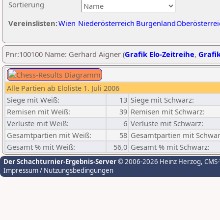
Sortierung
Vereinslisten:
Wien
Niederösterreich
Burgenland
Oberösterrei
Pnr:100100 Name: Gerhard Aigner (
Grafik Elo-Zeitreihe
,
Grafik
Alle Partien ab Eloliste 1. Juli 2006
Siege mit Weiß:
13
Siege mit Schwarz:
Remisen mit Weiß:
39
Remisen mit Schwarz:
Verluste mit Weiß:
6
Verluste mit Schwarz:
Gesamtpartien mit Weiß:
58
Gesamtpartien mit Schwar
Gesamt % mit Weiß:
56,0
Gesamt % mit Schwarz:
Der Schachturnier-Ergebnis-Server
© 2006-2026 Heinz Herzog
, CMS
Impressum / Nutzungsbedingungen