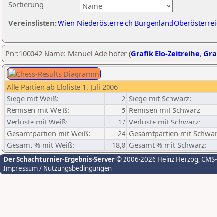
Sortierung
Vereinslisten:
Wien
Niederösterreich
Burgenland
Oberösterrei
Pnr:100042 Name: Manuel Adelhofer (
Grafik Elo-Zeitreihe
,
Graf
Alle Partien ab Eloliste 1. Juli 2006
Siege mit Weiß:
2
Siege mit Schwarz:
Remisen mit Weiß:
5
Remisen mit Schwarz:
Verluste mit Weiß:
17
Verluste mit Schwarz:
Gesamtpartien mit Weiß:
24
Gesamtpartien mit Schwar
Gesamt % mit Weiß:
18,8
Gesamt % mit Schwarz:
Der Schachturnier-Ergebnis-Server
© 2006-2026 Heinz Herzog
, CMS
Impressum / Nutzungsbedingungen