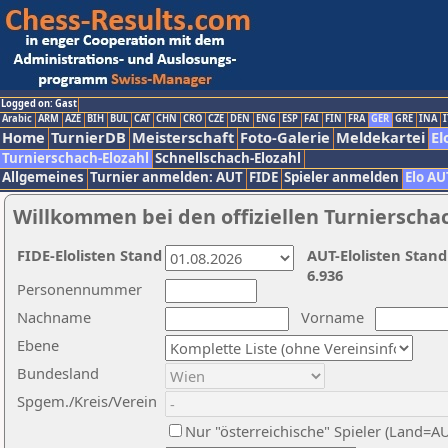
Logged on: Gast
Arabic
ARM
AZE
BIH
BUL
CAT
CHN
CRO
CZE
DEN
ENG
ESP
FAI
FIN
FRA
GER
GRE
INA
I
Home
TurnierDB
Meisterschaft
Foto-Galerie
Meldekartei
El
Turnierschach-Elozahl
Schnellschach-Elozahl
Allgemeines
Turnier anmelden: AUT
FIDE
Spieler anmelden
Elo AU
Willkommen bei den offiziellen Turnierscha
FIDE-Elolisten Stand
AUT-Elolisten Stand
6.936
Personennummer
Nachname
Vorname
Ebene
Bundesland
Spgem./Kreis/Verein
Nur "österreichische" Spieler (Land=A