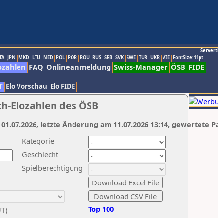
Servert
TA
JPN
MKD
LTU
NED
POL
POR
ROU
RUS
SRB
SVK
SWE
TUR
UKR
VIE
FontSize:11pt
ozahlen
FAQ
Onlineanmeldung
Swiss-Manager
ÖSB
FIDE
T
Elo Vorschau
Elo FIDE
ch-Elozahlen des ÖSB
 01.07.2026, letzte Änderung am 11.07.2026 13:14, gewertete P
Kategorie
Geschlecht
Spielberechtigung
Top 100
UT)