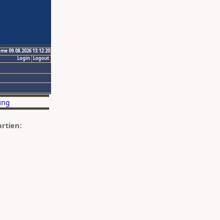
ime 09.08.2026 13:12:20
Login
Logout
artien: