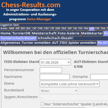
Logged on: Gast
Arabic
ARM
AZE
BIH
BUL
CAT
CHN
CRO
CZE
DEN
ENG
ESP
FAI
FIN
FRA
GER
GRE
INA
I
Home
TurnierDB
Meisterschaft
Foto-Galerie
Meldekartei
El
Turnierschach-Elozahl
Schnellschach-Elozahl
Allgemeines
Turnier anmelden: AUT
FIDE
Spieler anmelden
Elo AU
Willkommen bei den offiziellen Turnierscha
FIDE-Elolisten Stand
AUT-Elolisten Stand
6.936
Personennummer
Nachname
Vorname
Ebene
Bundesland
Spgem./Kreis/Verein
Nur "österreichische" Spieler (Land=A