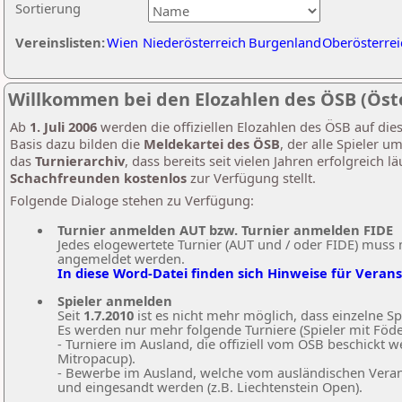
Sortierung
Vereinslisten:
Wien
Niederösterreich
Burgenland
Oberösterrei
Willkommen bei den Elozahlen des ÖSB (Öst
Ab
1. Juli 2006
werden die offiziellen Elozahlen des ÖSB auf die
Basis dazu bilden die
Meldekartei des ÖSB
, der alle Spieler 
das
Turnierarchiv
, dass bereits seit vielen Jahren erfolgreich l
Schachfreunden kostenlos
zur Verfügung stellt.
Folgende Dialoge stehen zu Verfügung:
Turnier anmelden AUT bzw. Turnier anmelden FIDE
Jedes elogewertete Turnier (AUT und / oder FIDE) muss 
angemeldet werden.
In diese Word-Datei finden sich Hinweise für Veran
Spieler anmelden
Seit
1.7.2010
ist es nicht mehr möglich, dass einzelne S
Es werden nur mehr folgende Turniere (Spieler mit Föde
- Turniere im Ausland, die offiziell vom ÖSB beschickt 
Mitropacup).
- Bewerbe im Ausland, welche vom ausländischen Veran
und eingesandt werden (z.B. Liechtenstein Open).