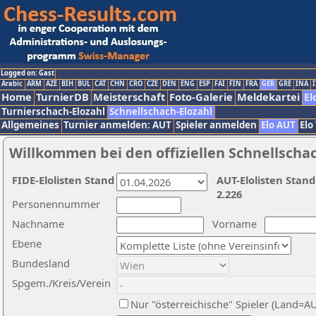
Logged on: Gast
Arabic
ARM
AZE
BIH
BUL
CAT
CHN
CRO
CZE
DEN
ENG
ESP
FAI
FIN
FRA
GER
GRE
INA
I
Home
TurnierDB
Meisterschaft
Foto-Galerie
Meldekartei
El
Turnierschach-Elozahl
Schnellschach-Elozahl
Allgemeines
Turnier anmelden: AUT
Spieler anmelden
Elo AUT
Elo
Willkommen bei den offiziellen Schnellscha
FIDE-Elolisten Stand
AUT-Elolisten Stand
2.226
Personennummer
Nachname
Vorname
Ebene
Bundesland
Spgem./Kreis/Verein
Nur "österreichische" Spieler (Land=A