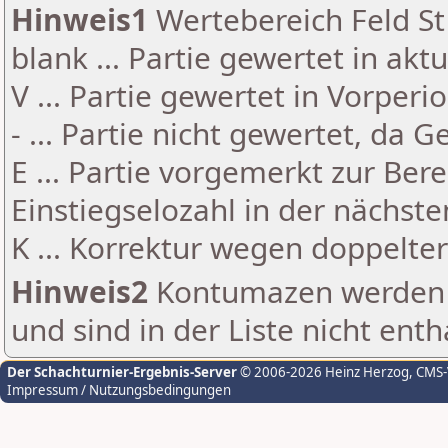
Hinweis1
Wertebereich Feld St 
blank ... Partie gewertet in akt
V ... Partie gewertet in Vorperi
- ... Partie nicht gewertet, da 
E ... Partie vorgemerkt zur Be
Einstiegselozahl in der nächst
K ... Korrektur wegen doppelt
Hinweis2
Kontumazen werden g
und sind in der Liste nicht enth
Der Schachturnier-Ergebnis-Server
© 2006-2026 Heinz Herzog
, CMS
Impressum / Nutzungsbedingungen