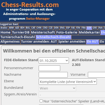
Logged on: Gast
Arabic
ARM
AZE
BIH
BUL
CAT
CHN
CRO
CZE
DEN
ENG
ESP
FAI
FIN
FRA
GER
GRE
INA
I
Home
TurnierDB
Meisterschaft
Foto-Galerie
Meldekartei
El
Turnierschach-Elozahl
Schnellschach-Elozahl
Allgemeines
Turnier anmelden: AUT
Spieler anmelden
Elo AUT
Elo
Willkommen bei den offiziellen Schnellscha
FIDE-Elolisten Stand
AUT-Elolisten Stand
2.303
Personennummer
Nachname
Vorname
Ebene
Bundesland
Spgem./Kreis/Verein
Nur "österreichische" Spieler (Land=A