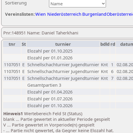
Sortierung
Vereinslisten:
Wien
Niederösterreich
Burgenland
Oberösterrei
Pnr:148951 Name: Daniel Taherkhani
tnr
St
turnier
bdld
rd
datu
Elozahl per 01.10.2025
Elozahl per 01.01.2026
1107051
E
Schnellschachturnier Jugendturnier
Knt
1
02.08.2
1107051
E
Schnellschachturnier Jugendturnier
Knt
6
02.08.2
1107051
E
Schnellschachturnier Jugendturnier
Knt
7
02.08.2
Gesamtpartien 3
Elozahl per 01.04.2026
Elozahl per 01.07.2026
Elozahl per 01.10.2026
Hinweis1
Wertebereich Feld St (Status)
blank ... Partie gewertet in aktueller Periode gespielt
V ... Partie gewertet in Vorperiode(n) gespielt
- ... Partie nicht gewertet, da Gegner keine Elozahl hat.