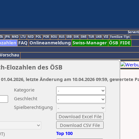
Servert
TA
JPN
MKD
LTU
NED
POL
POR
ROU
RUS
SRB
SVK
SWE
TUR
UKR
VIE
FontSize:11pt
ozahlen
FAQ
Onlineanmeldung
Swiss-Manager
ÖSB
FIDE
 Vorschau
ch-Elozahlen des ÖSB
 01.04.2026, letzte Änderung am 10.04.2026 09:59, gewertete P
Kategorie
Geschlecht
Spielberechtigung
Top 100
UT)