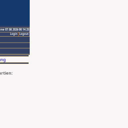
ime 07.08.2026 00:14:25
Login
Logout
artien: