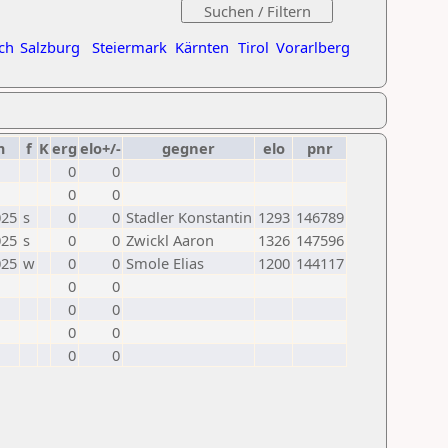
ch
Salzburg
Steiermark
Kärnten
Tirol
Vorarlberg
m
f
K
erg
elo+/-
gegner
elo
pnr
0
0
0
0
025
s
0
0
Stadler Konstantin
1293
146789
025
s
0
0
Zwickl Aaron
1326
147596
025
w
0
0
Smole Elias
1200
144117
0
0
0
0
0
0
0
0