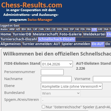
Logged on: Gast
Arabic
ARM
AZE
BIH
BUL
CAT
CHN
CRO
CZE
DEN
ENG
ESP
FAI
FIN
FRA
GER
GRE
INA
I
Home
TurnierDB
Meisterschaft
Foto-Galerie
Meldekartei
El
Turnierschach-Elozahl
Schnellschach-Elozahl
Allgemeines
Turnier anmelden: AUT
Spieler anmelden
Elo AUT
Elo
Willkommen bei den offiziellen Schnellscha
FIDE-Elolisten Stand
AUT-Elolisten Stand
2.226
Personennummer
Nachname
Vorname
Ebene
Bundesland
Spgem./Kreis/Verein
Nur "österreichische" Spieler (Land=A