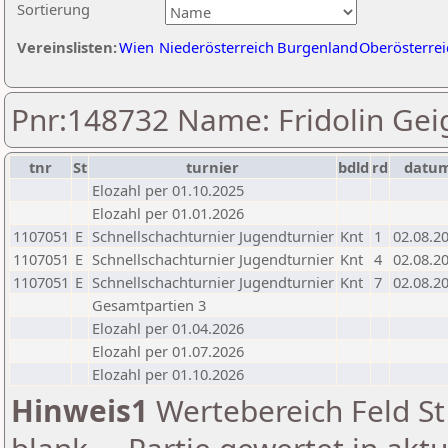
Sortierung
Vereinslisten:
Wien
Niederösterreich
Burgenland
Oberösterrei
Pnr:148732 Name: Fridolin Gei
tnr
St
turnier
bdld
rd
datu
Elozahl per 01.10.2025
Elozahl per 01.01.2026
1107051
E
Schnellschachturnier Jugendturnier
Knt
1
02.08.2
1107051
E
Schnellschachturnier Jugendturnier
Knt
4
02.08.2
1107051
E
Schnellschachturnier Jugendturnier
Knt
7
02.08.2
Gesamtpartien 3
Elozahl per 01.04.2026
Elozahl per 01.07.2026
Elozahl per 01.10.2026
Hinweis1
Wertebereich Feld St 