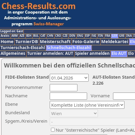
Logged on: Gast
Arabic
ARM
AZE
BIH
BUL
CAT
CHN
CRO
CZE
DEN
ENG
ESP
FAI
FIN
FRA
GER
GRE
INA
I
Home
TurnierDB
Meisterschaft
Foto-Galerie
Meldekartei
El
Turnierschach-Elozahl
Schnellschach-Elozahl
Allgemeines
Turnier anmelden: AUT
Spieler anmelden
Elo AUT
Elo
Willkommen bei den offiziellen Schnellscha
FIDE-Elolisten Stand
AUT-Elolisten Stand
2.226
Personennummer
Nachname
Vorname
Ebene
Bundesland
Spgem./Kreis/Verein
Nur "österreichische" Spieler (Land=A