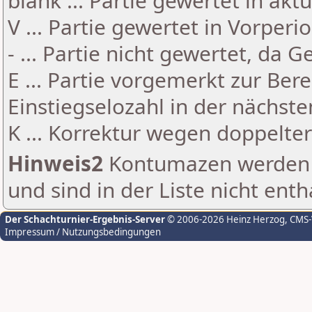
blank ... Partie gewertet in akt
V ... Partie gewertet in Vorperi
- ... Partie nicht gewertet, da 
E ... Partie vorgemerkt zur Be
Einstiegselozahl in der nächst
K ... Korrektur wegen doppelt
Hinweis2
Kontumazen werden g
und sind in der Liste nicht enth
Der Schachturnier-Ergebnis-Server
© 2006-2026 Heinz Herzog
, CMS
Impressum / Nutzungsbedingungen