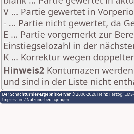
blank ... Partie gewertet in akt
V ... Partie gewertet in Vorperi
- ... Partie nicht gewertet, da 
E ... Partie vorgemerkt zur Be
Einstiegselozahl in der nächst
K ... Korrektur wegen doppelt
Hinweis2
Kontumazen werden g
und sind in der Liste nicht enth
Der Schachturnier-Ergebnis-Server
© 2006-2026 Heinz Herzog
, CMS
Impressum / Nutzungsbedingungen