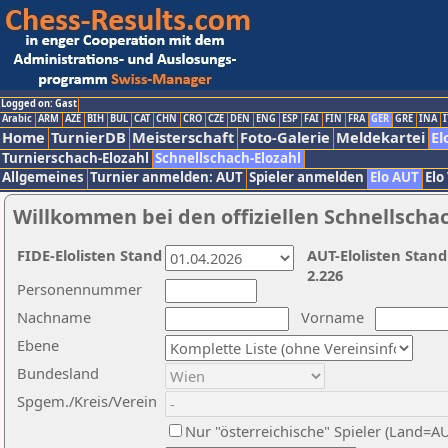
Logged on: Gast
Arabic
ARM
AZE
BIH
BUL
CAT
CHN
CRO
CZE
DEN
ENG
ESP
FAI
FIN
FRA
GER
GRE
INA
I
Home
TurnierDB
Meisterschaft
Foto-Galerie
Meldekartei
El
Turnierschach-Elozahl
Schnellschach-Elozahl
Allgemeines
Turnier anmelden: AUT
Spieler anmelden
Elo AUT
Elo
Willkommen bei den offiziellen Schnellscha
FIDE-Elolisten Stand
AUT-Elolisten Stand
2.226
Personennummer
Nachname
Vorname
Ebene
Bundesland
Spgem./Kreis/Verein
Nur "österreichische" Spieler (Land=A