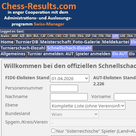
Logged on: Gast
Arabic
ARM
AZE
BIH
BUL
CAT
CHN
CRO
CZE
DEN
ENG
ESP
FAI
FIN
FRA
GER
GRE
INA
I
Home
TurnierDB
Meisterschaft
Foto-Galerie
Meldekartei
El
Turnierschach-Elozahl
Schnellschach-Elozahl
Allgemeines
Turnier anmelden: AUT
Spieler anmelden
Elo AUT
Elo
Willkommen bei den offiziellen Schnellscha
FIDE-Elolisten Stand
AUT-Elolisten Stand
2.226
Personennummer
Nachname
Vorname
Ebene
Bundesland
Spgem./Kreis/Verein
Nur "österreichische" Spieler (Land=A