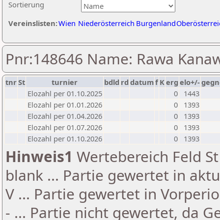
Sortierung
Vereinslisten:
Wien
Niederösterreich
Burgenland
Oberösterrei
Pnr:148646 Name: Rawa Kanaw
tnr
St
turnier
bdld
rd
datum
f
K
erg
elo+/-
gegn
Elozahl per 01.10.2025
0
1443
Elozahl per 01.01.2026
0
1393
Elozahl per 01.04.2026
0
1393
Elozahl per 01.07.2026
0
1393
Elozahl per 01.10.2026
0
1393
Hinweis1
Wertebereich Feld St 
blank ... Partie gewertet in akt
V ... Partie gewertet in Vorperi
- ... Partie nicht gewertet, da 