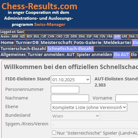
Logged on: Gast
Arabic
ARM
AZE
BIH
BUL
CAT
CHN
CRO
CZE
DEN
ENG
ESP
FAI
FIN
FRA
GER
GRE
INA
I
Home
TurnierDB
Meisterschaft
Foto-Galerie
Meldekartei
El
Turnierschach-Elozahl
Schnellschach-Elozahl
Allgemeines
Turnier anmelden: AUT
Spieler anmelden
Elo AUT
Elo
Willkommen bei den offiziellen Schnellscha
FIDE-Elolisten Stand
AUT-Elolisten Stand
2.303
Personennummer
Nachname
Vorname
Ebene
Bundesland
Spgem./Kreis/Verein
Nur "österreichische" Spieler (Land=A