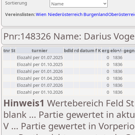
Sortierung
Vereinslisten:
Wien
Niederösterreich
Burgenland
Oberösterrei
Pnr:148326 Name: Darius Voge
tnr
St
turnier
bdld
rd
datum
f
K
erg
elo+/-
gegn
Elozahl per 01.07.2025
0
1836
Elozahl per 01.10.2025
0
1836
Elozahl per 01.01.2026
0
1836
Elozahl per 01.04.2026
0
1836
Elozahl per 01.07.2026
0
1836
Elozahl per 01.10.2026
0
1836
Hinweis1
Wertebereich Feld St 
blank ... Partie gewertet in akt
V ... Partie gewertet in Vorperi