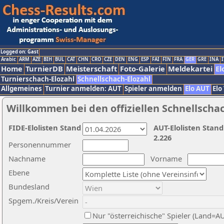
Logged on: Gast
Arabic
ARM
AZE
BIH
BUL
CAT
CHN
CRO
CZE
DEN
ENG
ESP
FAI
FIN
FRA
GER
GRE
INA
I
Home
TurnierDB
Meisterschaft
Foto-Galerie
Meldekartei
El
Turnierschach-Elozahl
Schnellschach-Elozahl
Allgemeines
Turnier anmelden: AUT
Spieler anmelden
Elo AUT
Elo
Willkommen bei den offiziellen Schnellscha
FIDE-Elolisten Stand
AUT-Elolisten Stand
2.226
Personennummer
Nachname
Vorname
Ebene
Bundesland
Spgem./Kreis/Verein
Nur "österreichische" Spieler (Land=A