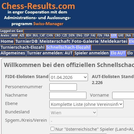
Logged on: Gast
Arabic
ARM
AZE
BIH
BUL
CAT
CHN
CRO
CZE
DEN
ENG
ESP
FAI
FIN
FRA
GER
GRE
INA
I
Home
TurnierDB
Meisterschaft
Foto-Galerie
Meldekartei
El
Turnierschach-Elozahl
Schnellschach-Elozahl
Allgemeines
Turnier anmelden: AUT
Spieler anmelden
Elo AUT
Elo
Willkommen bei den offiziellen Schnellscha
FIDE-Elolisten Stand
AUT-Elolisten Stand
2.226
Personennummer
Nachname
Vorname
Ebene
Bundesland
Spgem./Kreis/Verein
Nur "österreichische" Spieler (Land=A