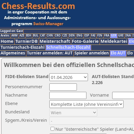
Logged on: Gast
Arabic
ARM
AZE
BIH
BUL
CAT
CHN
CRO
CZE
DEN
ENG
ESP
FAI
FIN
FRA
GER
GRE
INA
I
Home
TurnierDB
Meisterschaft
Foto-Galerie
Meldekartei
El
Turnierschach-Elozahl
Schnellschach-Elozahl
Allgemeines
Turnier anmelden: AUT
Spieler anmelden
Elo AUT
Elo
Willkommen bei den offiziellen Schnellscha
FIDE-Elolisten Stand
AUT-Elolisten Stand
2.226
Personennummer
Nachname
Vorname
Ebene
Bundesland
Spgem./Kreis/Verein
Nur "österreichische" Spieler (Land=A