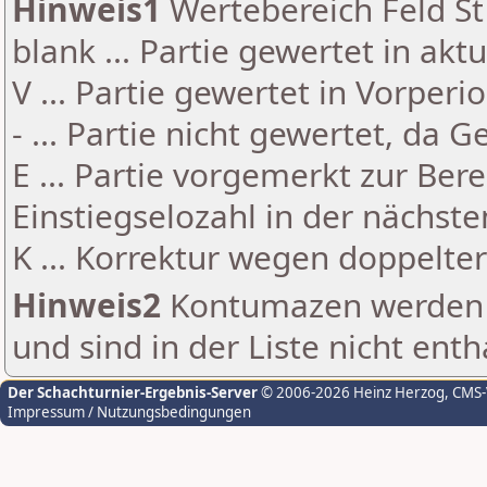
Hinweis1
Wertebereich Feld St 
blank ... Partie gewertet in akt
V ... Partie gewertet in Vorperi
- ... Partie nicht gewertet, da 
E ... Partie vorgemerkt zur Be
Einstiegselozahl in der nächst
K ... Korrektur wegen doppelt
Hinweis2
Kontumazen werden g
und sind in der Liste nicht enth
Der Schachturnier-Ergebnis-Server
© 2006-2026 Heinz Herzog
, CMS
Impressum / Nutzungsbedingungen