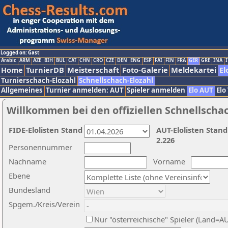
Logged on: Gast
Arabic
ARM
AZE
BIH
BUL
CAT
CHN
CRO
CZE
DEN
ENG
ESP
FAI
FIN
FRA
GER
GRE
INA
I
Home
TurnierDB
Meisterschaft
Foto-Galerie
Meldekartei
El
Turnierschach-Elozahl
Schnellschach-Elozahl
Allgemeines
Turnier anmelden: AUT
Spieler anmelden
Elo AUT
Elo
Willkommen bei den offiziellen Schnellscha
FIDE-Elolisten Stand
AUT-Elolisten Stand
2.226
Personennummer
Nachname
Vorname
Ebene
Bundesland
Spgem./Kreis/Verein
Nur "österreichische" Spieler (Land=A