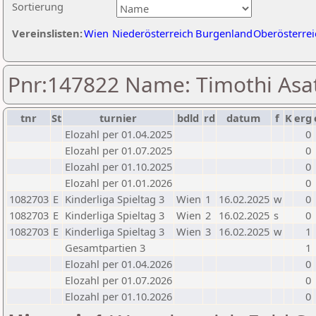
Sortierung
Vereinslisten:
Wien
Niederösterreich
Burgenland
Oberösterrei
Pnr:147822 Name: Timothi Asa
tnr
St
turnier
bdld
rd
datum
f
K
erg
Elozahl per 01.04.2025
0
Elozahl per 01.07.2025
0
Elozahl per 01.10.2025
0
Elozahl per 01.01.2026
0
1082703
E
Kinderliga Spieltag 3
Wien
1
16.02.2025
w
0
1082703
E
Kinderliga Spieltag 3
Wien
2
16.02.2025
s
0
1082703
E
Kinderliga Spieltag 3
Wien
3
16.02.2025
w
1
Gesamtpartien 3
1
Elozahl per 01.04.2026
0
Elozahl per 01.07.2026
0
Elozahl per 01.10.2026
0