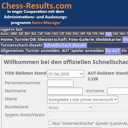
Logged on: Gast
Arabic
ARM
AZE
BIH
BUL
CAT
CHN
CRO
CZE
DEN
ENG
ESP
FAI
FIN
FRA
GER
GRE
INA
I
Home
TurnierDB
Meisterschaft
Foto-Galerie
Meldekartei
El
Turnierschach-Elozahl
Schnellschach-Elozahl
Allgemeines
Turnier anmelden: AUT
Spieler anmelden
Elo AUT
Elo
Willkommen bei den offiziellen Schnellscha
FIDE-Elolisten Stand
AUT-Elolisten Stand
2.226
Personennummer
Nachname
Vorname
Ebene
Bundesland
Spgem./Kreis/Verein
Nur "österreichische" Spieler (Land=A