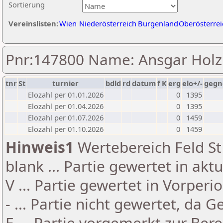
Sortierung
Vereinslisten:
Wien
Niederösterreich
Burgenland
Oberösterrei
Pnr:147800 Name: Ansgar Hol
tnr
St
turnier
bdld
rd
datum
f
K
erg
elo+/-
gegn
Elozahl per 01.01.2026
0
1395
Elozahl per 01.04.2026
0
1395
Elozahl per 01.07.2026
0
1459
Elozahl per 01.10.2026
0
1459
Hinweis1
Wertebereich Feld St 
blank ... Partie gewertet in akt
V ... Partie gewertet in Vorperi
- ... Partie nicht gewertet, da 
E ... Partie vorgemerkt zur Be