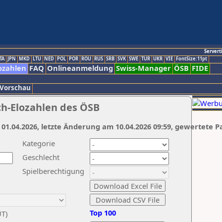
Servert
TA
JPN
MKD
LTU
NED
POL
POR
ROU
RUS
SRB
SVK
SWE
TUR
UKR
VIE
FontSize:11pt
ozahlen
FAQ
Onlineanmeldung
Swiss-Manager
ÖSB
FIDE
 Vorschau
ch-Elozahlen des ÖSB
 01.04.2026, letzte Änderung am 10.04.2026 09:59, gewertete P
Kategorie
Geschlecht
Spielberechtigung
Top 100
UT)