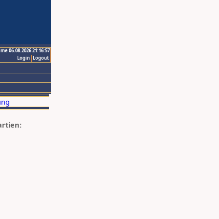
ime 06.08.2026 21:16:57
Login
Logout
artien: