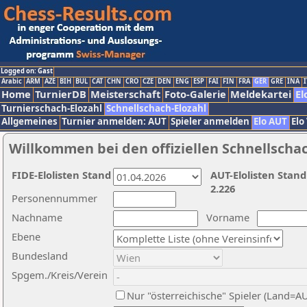
Logged on: Gast
Arabic
ARM
AZE
BIH
BUL
CAT
CHN
CRO
CZE
DEN
ENG
ESP
FAI
FIN
FRA
GER
GRE
INA
I
Home
TurnierDB
Meisterschaft
Foto-Galerie
Meldekartei
El
Turnierschach-Elozahl
Schnellschach-Elozahl
Allgemeines
Turnier anmelden: AUT
Spieler anmelden
Elo AUT
Elo
Willkommen bei den offiziellen Schnellscha
FIDE-Elolisten Stand
AUT-Elolisten Stand
2.226
Personennummer
Nachname
Vorname
Ebene
Bundesland
Spgem./Kreis/Verein
Nur "österreichische" Spieler (Land=A