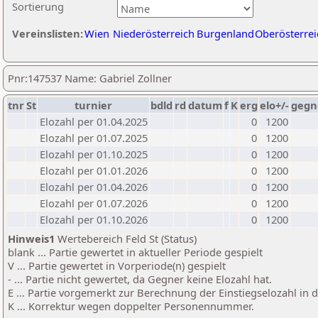
Sortierung
Vereinslisten:
Wien
Niederösterreich
Burgenland
Oberösterrei
Pnr:147537 Name: Gabriel Zollner
tnr
St
turnier
bdld
rd
datum
f
K
erg
elo+/-
gegn
Elozahl per 01.04.2025
0
1200
Elozahl per 01.07.2025
0
1200
Elozahl per 01.10.2025
0
1200
Elozahl per 01.01.2026
0
1200
Elozahl per 01.04.2026
0
1200
Elozahl per 01.07.2026
0
1200
Elozahl per 01.10.2026
0
1200
Hinweis1
Wertebereich Feld St (Status)
blank ... Partie gewertet in aktueller Periode gespielt
V ... Partie gewertet in Vorperiode(n) gespielt
- ... Partie nicht gewertet, da Gegner keine Elozahl hat.
E ... Partie vorgemerkt zur Berechnung der Einstiegselozahl in
K ... Korrektur wegen doppelter Personennummer.