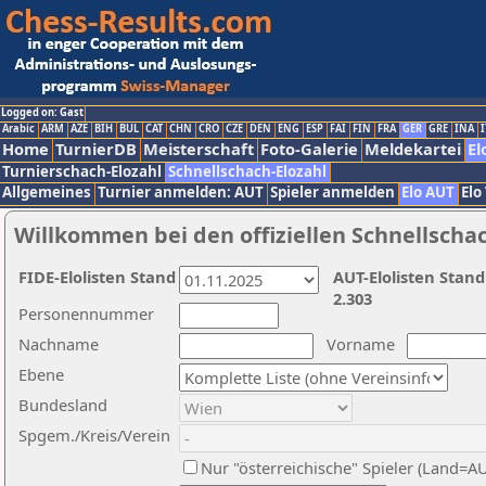
Logged on: Gast
Arabic
ARM
AZE
BIH
BUL
CAT
CHN
CRO
CZE
DEN
ENG
ESP
FAI
FIN
FRA
GER
GRE
INA
I
Home
TurnierDB
Meisterschaft
Foto-Galerie
Meldekartei
El
Turnierschach-Elozahl
Schnellschach-Elozahl
Allgemeines
Turnier anmelden: AUT
Spieler anmelden
Elo AUT
Elo
Willkommen bei den offiziellen Schnellscha
FIDE-Elolisten Stand
AUT-Elolisten Stand
2.303
Personennummer
Nachname
Vorname
Ebene
Bundesland
Spgem./Kreis/Verein
Nur "österreichische" Spieler (Land=A