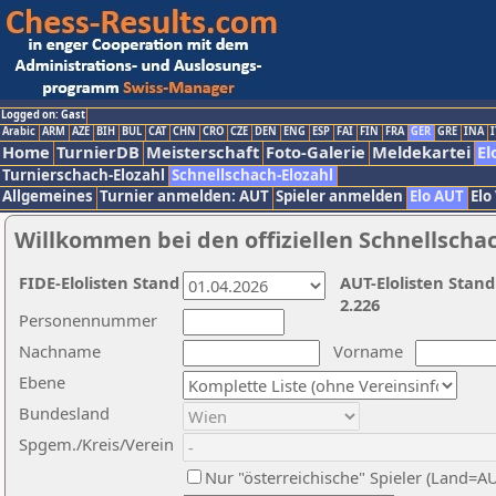
Logged on: Gast
Arabic
ARM
AZE
BIH
BUL
CAT
CHN
CRO
CZE
DEN
ENG
ESP
FAI
FIN
FRA
GER
GRE
INA
I
Home
TurnierDB
Meisterschaft
Foto-Galerie
Meldekartei
El
Turnierschach-Elozahl
Schnellschach-Elozahl
Allgemeines
Turnier anmelden: AUT
Spieler anmelden
Elo AUT
Elo
Willkommen bei den offiziellen Schnellscha
FIDE-Elolisten Stand
AUT-Elolisten Stand
2.226
Personennummer
Nachname
Vorname
Ebene
Bundesland
Spgem./Kreis/Verein
Nur "österreichische" Spieler (Land=A