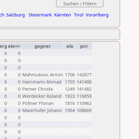
ch
Salzburg
Steiermark
Kärnten
Tirol
Vorarlberg
erg
elo+/-
gegner
elo
pnr
0
0
0
0
0
0
0
0
Mahmutovic Armin
1706
142877
0
0
Hammami Ahmad
1755
141400
0
0
Perner Christa
1249
141482
0
0
Werdecker Roland
1923
116059
0
0
Pöllner Florian
1816
110962
0
0
Maierhofer Johann
1954
108669
0
0
0
0
0
0
0
0