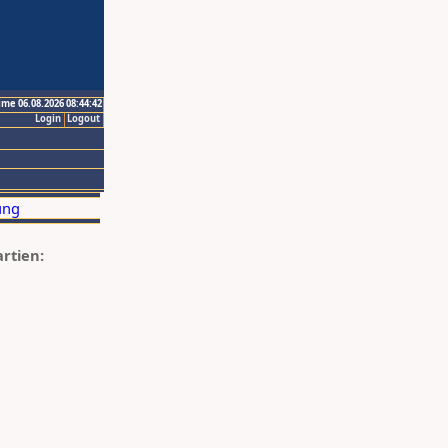
ime 06.08.2026 08:44:42
Login
Logout
artien: