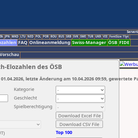
Servert
TA
JPN
MKD
LTU
NED
POL
POR
ROU
RUS
SRB
SVK
SWE
TUR
UKR
VIE
FontSize:11pt
ozahlen
FAQ
Onlineanmeldung
Swiss-Manager
ÖSB
FIDE
 Vorschau
ch-Elozahlen des ÖSB
 01.04.2026, letzte Änderung am 10.04.2026 09:59, gewertete P
Kategorie
Geschlecht
Spielberechtigung
Top 100
UT)