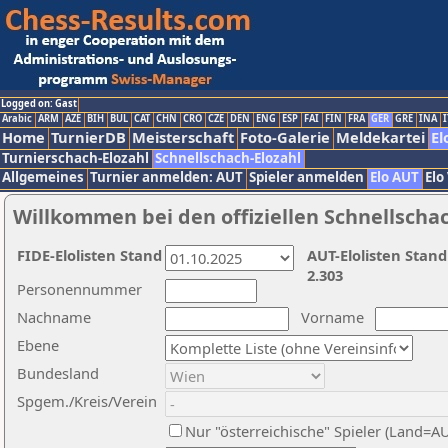
Logged on: Gast
Arabic
ARM
AZE
BIH
BUL
CAT
CHN
CRO
CZE
DEN
ENG
ESP
FAI
FIN
FRA
GER
GRE
INA
I
Home
TurnierDB
Meisterschaft
Foto-Galerie
Meldekartei
El
Turnierschach-Elozahl
Schnellschach-Elozahl
Allgemeines
Turnier anmelden: AUT
Spieler anmelden
Elo AUT
Elo
Willkommen bei den offiziellen Schnellscha
FIDE-Elolisten Stand
AUT-Elolisten Stand
2.303
Personennummer
Nachname
Vorname
Ebene
Bundesland
Spgem./Kreis/Verein
Nur "österreichische" Spieler (Land=A