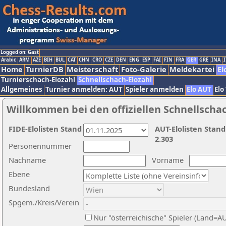
Logged on: Gast
Arabic
ARM
AZE
BIH
BUL
CAT
CHN
CRO
CZE
DEN
ENG
ESP
FAI
FIN
FRA
GER
GRE
INA
I
Home
TurnierDB
Meisterschaft
Foto-Galerie
Meldekartei
El
Turnierschach-Elozahl
Schnellschach-Elozahl
Allgemeines
Turnier anmelden: AUT
Spieler anmelden
Elo AUT
Elo
Willkommen bei den offiziellen Schnellscha
FIDE-Elolisten Stand
AUT-Elolisten Stand
2.303
Personennummer
Nachname
Vorname
Ebene
Bundesland
Spgem./Kreis/Verein
Nur "österreichische" Spieler (Land=A