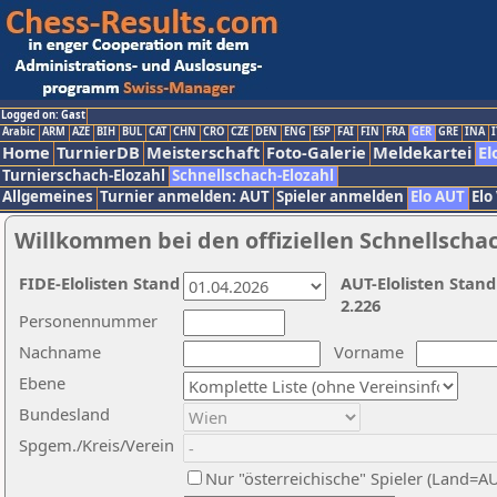
Logged on: Gast
Arabic
ARM
AZE
BIH
BUL
CAT
CHN
CRO
CZE
DEN
ENG
ESP
FAI
FIN
FRA
GER
GRE
INA
I
Home
TurnierDB
Meisterschaft
Foto-Galerie
Meldekartei
El
Turnierschach-Elozahl
Schnellschach-Elozahl
Allgemeines
Turnier anmelden: AUT
Spieler anmelden
Elo AUT
Elo
Willkommen bei den offiziellen Schnellscha
FIDE-Elolisten Stand
AUT-Elolisten Stand
2.226
Personennummer
Nachname
Vorname
Ebene
Bundesland
Spgem./Kreis/Verein
Nur "österreichische" Spieler (Land=A