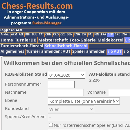
Logged on: Gast
Arabic
ARM
AZE
BIH
BUL
CAT
CHN
CRO
CZE
DEN
ENG
ESP
FAI
FIN
FRA
GER
GRE
INA
I
Home
TurnierDB
Meisterschaft
Foto-Galerie
Meldekartei
El
Turnierschach-Elozahl
Schnellschach-Elozahl
Allgemeines
Turnier anmelden: AUT
Spieler anmelden
Elo AUT
Elo
Willkommen bei den offiziellen Schnellscha
FIDE-Elolisten Stand
AUT-Elolisten Stand
2.226
Personennummer
Nachname
Vorname
Ebene
Bundesland
Spgem./Kreis/Verein
Nur "österreichische" Spieler (Land=A