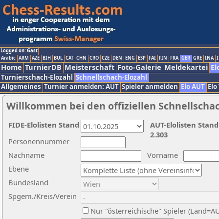
Logged on: Gast
Arabic
ARM
AZE
BIH
BUL
CAT
CHN
CRO
CZE
DEN
ENG
ESP
FAI
FIN
FRA
GER
GRE
INA
I
Home
TurnierDB
Meisterschaft
Foto-Galerie
Meldekartei
El
Turnierschach-Elozahl
Schnellschach-Elozahl
Allgemeines
Turnier anmelden: AUT
Spieler anmelden
Elo AUT
Elo
Willkommen bei den offiziellen Schnellscha
FIDE-Elolisten Stand
AUT-Elolisten Stand
2.303
Personennummer
Nachname
Vorname
Ebene
Bundesland
Spgem./Kreis/Verein
Nur "österreichische" Spieler (Land=A