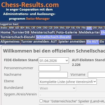
Logged on: Gast
Arabic
ARM
AZE
BIH
BUL
CAT
CHN
CRO
CZE
DEN
ENG
ESP
FAI
FIN
FRA
GER
GRE
INA
I
Home
TurnierDB
Meisterschaft
Foto-Galerie
Meldekartei
El
Turnierschach-Elozahl
Schnellschach-Elozahl
Allgemeines
Turnier anmelden: AUT
Spieler anmelden
Elo AUT
Elo
Willkommen bei den offiziellen Schnellscha
FIDE-Elolisten Stand
AUT-Elolisten Stand
2.226
Personennummer
Nachname
Vorname
Ebene
Bundesland
Spgem./Kreis/Verein
Nur "österreichische" Spieler (Land=A