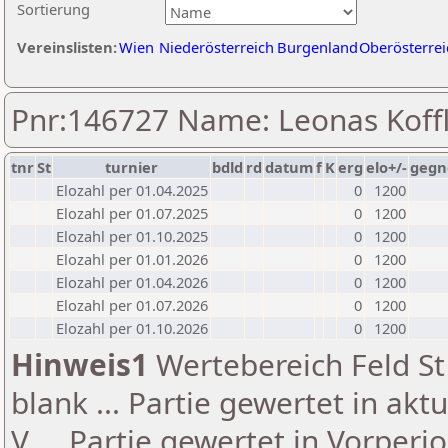
Sortierung
Vereinslisten:
Wien
Niederösterreich
Burgenland
Oberösterrei
Pnr:146727 Name: Leonas Koff
tnr
St
turnier
bdld
rd
datum
f
K
erg
elo+/-
gegn
Elozahl per 01.04.2025
0
1200
Elozahl per 01.07.2025
0
1200
Elozahl per 01.10.2025
0
1200
Elozahl per 01.01.2026
0
1200
Elozahl per 01.04.2026
0
1200
Elozahl per 01.07.2026
0
1200
Elozahl per 01.10.2026
0
1200
Hinweis1
Wertebereich Feld St 
blank ... Partie gewertet in akt
V ... Partie gewertet in Vorperi