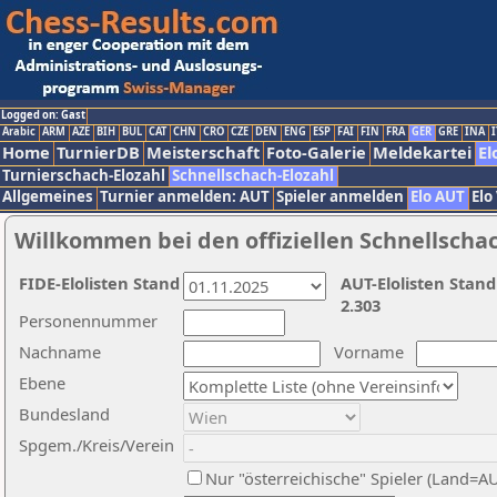
Logged on: Gast
Arabic
ARM
AZE
BIH
BUL
CAT
CHN
CRO
CZE
DEN
ENG
ESP
FAI
FIN
FRA
GER
GRE
INA
I
Home
TurnierDB
Meisterschaft
Foto-Galerie
Meldekartei
El
Turnierschach-Elozahl
Schnellschach-Elozahl
Allgemeines
Turnier anmelden: AUT
Spieler anmelden
Elo AUT
Elo
Willkommen bei den offiziellen Schnellscha
FIDE-Elolisten Stand
AUT-Elolisten Stand
2.303
Personennummer
Nachname
Vorname
Ebene
Bundesland
Spgem./Kreis/Verein
Nur "österreichische" Spieler (Land=A