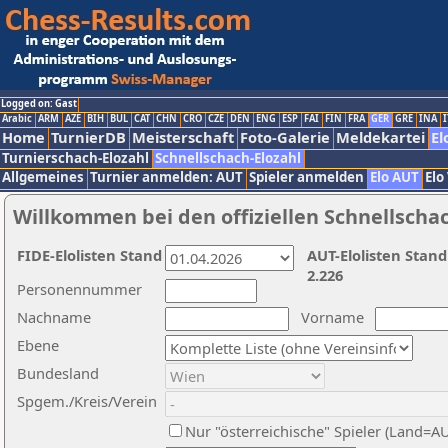
Logged on: Gast
Arabic
ARM
AZE
BIH
BUL
CAT
CHN
CRO
CZE
DEN
ENG
ESP
FAI
FIN
FRA
GER
GRE
INA
I
Home
TurnierDB
Meisterschaft
Foto-Galerie
Meldekartei
El
Turnierschach-Elozahl
Schnellschach-Elozahl
Allgemeines
Turnier anmelden: AUT
Spieler anmelden
Elo AUT
Elo
Willkommen bei den offiziellen Schnellscha
FIDE-Elolisten Stand
AUT-Elolisten Stand
2.226
Personennummer
Nachname
Vorname
Ebene
Bundesland
Spgem./Kreis/Verein
Nur "österreichische" Spieler (Land=A