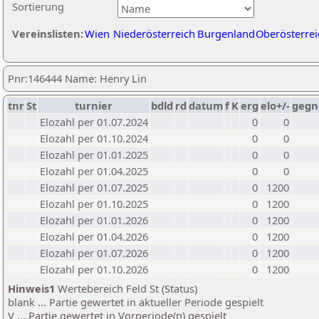
Sortierung
Vereinslisten:
Wien
Niederösterreich
Burgenland
Oberösterrei
Pnr:146444 Name: Henry Lin
tnr
St
turnier
bdld
rd
datum
f
K
erg
elo+/-
gegn
Elozahl per 01.07.2024
0
0
Elozahl per 01.10.2024
0
0
Elozahl per 01.01.2025
0
0
Elozahl per 01.04.2025
0
0
Elozahl per 01.07.2025
0
1200
Elozahl per 01.10.2025
0
1200
Elozahl per 01.01.2026
0
1200
Elozahl per 01.04.2026
0
1200
Elozahl per 01.07.2026
0
1200
Elozahl per 01.10.2026
0
1200
Hinweis1
Wertebereich Feld St (Status)
blank ... Partie gewertet in aktueller Periode gespielt
V ... Partie gewertet in Vorperiode(n) gespielt