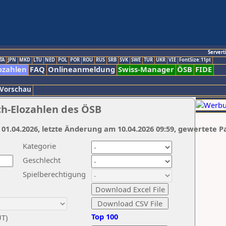
Servert
TA
JPN
MKD
LTU
NED
POL
POR
ROU
RUS
SRB
SVK
SWE
TUR
UKR
VIE
FontSize:11pt
ozahlen
FAQ
Onlineanmeldung
Swiss-Manager
ÖSB
FIDE
 Vorschau
ch-Elozahlen des ÖSB
 01.04.2026, letzte Änderung am 10.04.2026 09:59, gewertete P
Kategorie
Geschlecht
Spielberechtigung
Top 100
UT)