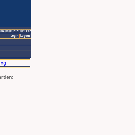
ime 08.08.2026 00:03:12
Login
Logout
artien: