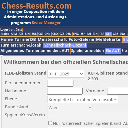
Logged on: Gast
Arabic
ARM
AZE
BIH
BUL
CAT
CHN
CRO
CZE
DEN
ENG
ESP
FAI
FIN
FRA
GER
GRE
INA
I
Home
TurnierDB
Meisterschaft
Foto-Galerie
Meldekartei
El
Turnierschach-Elozahl
Schnellschach-Elozahl
Allgemeines
Turnier anmelden: AUT
Spieler anmelden
Elo AUT
Elo
Willkommen bei den offiziellen Schnellscha
FIDE-Elolisten Stand
AUT-Elolisten Stand
2.303
Personennummer
Nachname
Vorname
Ebene
Bundesland
Spgem./Kreis/Verein
Nur "österreichische" Spieler (Land=A