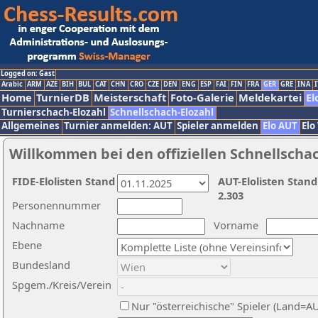
Logged on: Gast
Arabic
ARM
AZE
BIH
BUL
CAT
CHN
CRO
CZE
DEN
ENG
ESP
FAI
FIN
FRA
GER
GRE
INA
I
Home
TurnierDB
Meisterschaft
Foto-Galerie
Meldekartei
El
Turnierschach-Elozahl
Schnellschach-Elozahl
Allgemeines
Turnier anmelden: AUT
Spieler anmelden
Elo AUT
Elo
Willkommen bei den offiziellen Schnellscha
FIDE-Elolisten Stand
AUT-Elolisten Stand
2.303
Personennummer
Nachname
Vorname
Ebene
Bundesland
Spgem./Kreis/Verein
Nur "österreichische" Spieler (Land=A