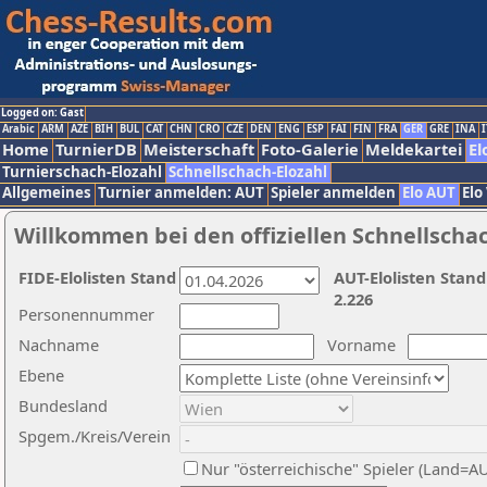
Logged on: Gast
Arabic
ARM
AZE
BIH
BUL
CAT
CHN
CRO
CZE
DEN
ENG
ESP
FAI
FIN
FRA
GER
GRE
INA
I
Home
TurnierDB
Meisterschaft
Foto-Galerie
Meldekartei
El
Turnierschach-Elozahl
Schnellschach-Elozahl
Allgemeines
Turnier anmelden: AUT
Spieler anmelden
Elo AUT
Elo
Willkommen bei den offiziellen Schnellscha
FIDE-Elolisten Stand
AUT-Elolisten Stand
2.226
Personennummer
Nachname
Vorname
Ebene
Bundesland
Spgem./Kreis/Verein
Nur "österreichische" Spieler (Land=A