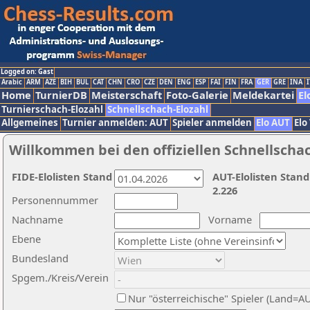
Logged on: Gast
Arabic
ARM
AZE
BIH
BUL
CAT
CHN
CRO
CZE
DEN
ENG
ESP
FAI
FIN
FRA
GER
GRE
INA
I
Home
TurnierDB
Meisterschaft
Foto-Galerie
Meldekartei
El
Turnierschach-Elozahl
Schnellschach-Elozahl
Allgemeines
Turnier anmelden: AUT
Spieler anmelden
Elo AUT
Elo
Willkommen bei den offiziellen Schnellscha
FIDE-Elolisten Stand
AUT-Elolisten Stand
2.226
Personennummer
Nachname
Vorname
Ebene
Bundesland
Spgem./Kreis/Verein
Nur "österreichische" Spieler (Land=A