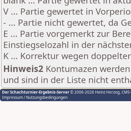
blank ... Partie gewertet in akt
V ... Partie gewertet in Vorperi
- ... Partie nicht gewertet, da 
E ... Partie vorgemerkt zur Be
Einstiegselozahl in der nächst
K ... Korrektur wegen doppelt
Hinweis2
Kontumazen werden g
und sind in der Liste nicht enth
Der Schachturnier-Ergebnis-Server
© 2006-2026 Heinz Herzog
, CMS
Impressum / Nutzungsbedingungen