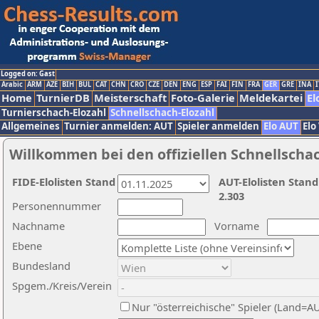
Logged on: Gast
Arabic
ARM
AZE
BIH
BUL
CAT
CHN
CRO
CZE
DEN
ENG
ESP
FAI
FIN
FRA
GER
GRE
INA
I
Home
TurnierDB
Meisterschaft
Foto-Galerie
Meldekartei
El
Turnierschach-Elozahl
Schnellschach-Elozahl
Allgemeines
Turnier anmelden: AUT
Spieler anmelden
Elo AUT
Elo
Willkommen bei den offiziellen Schnellscha
FIDE-Elolisten Stand
AUT-Elolisten Stand
2.303
Personennummer
Nachname
Vorname
Ebene
Bundesland
Spgem./Kreis/Verein
Nur "österreichische" Spieler (Land=A