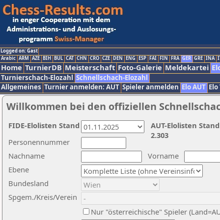
Logged on: Gast
Arabic
ARM
AZE
BIH
BUL
CAT
CHN
CRO
CZE
DEN
ENG
ESP
FAI
FIN
FRA
GER
GRE
INA
I
Home
TurnierDB
Meisterschaft
Foto-Galerie
Meldekartei
El
Turnierschach-Elozahl
Schnellschach-Elozahl
Allgemeines
Turnier anmelden: AUT
Spieler anmelden
Elo AUT
Elo
Willkommen bei den offiziellen Schnellscha
FIDE-Elolisten Stand
AUT-Elolisten Stand
2.303
Personennummer
Nachname
Vorname
Ebene
Bundesland
Spgem./Kreis/Verein
Nur "österreichische" Spieler (Land=A