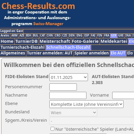
Logged on: Gast
Arabic
ARM
AZE
BIH
BUL
CAT
CHN
CRO
CZE
DEN
ENG
ESP
FAI
FIN
FRA
GER
GRE
INA
I
Home
TurnierDB
Meisterschaft
Foto-Galerie
Meldekartei
El
Turnierschach-Elozahl
Schnellschach-Elozahl
Allgemeines
Turnier anmelden: AUT
Spieler anmelden
Elo AUT
Elo
Willkommen bei den offiziellen Schnellscha
FIDE-Elolisten Stand
AUT-Elolisten Stand
2.303
Personennummer
Nachname
Vorname
Ebene
Bundesland
Spgem./Kreis/Verein
Nur "österreichische" Spieler (Land=A