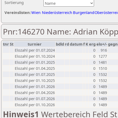
Sortierung
Vereinslisten:
Wien
Niederösterreich
Burgenland
Oberösterrei
Pnr:146270 Name: Adrian Köp
tnr
St
turnier
bdld
rd
datum
f
K
erg
elo+/-
gegn
Elozahl per 01.07.2024
0
916
Elozahl per 01.10.2024
0
1277
Elozahl per 01.01.2025
0
1481
Elozahl per 01.04.2025
0
1510
Elozahl per 01.07.2025
0
1532
Elozahl per 01.10.2025
0
1532
Elozahl per 01.01.2026
0
1489
Elozahl per 01.04.2026
0
1489
Elozahl per 01.07.2026
0
1489
Elozahl per 01.10.2026
0
1489
Hinweis1
Wertebereich Feld St 